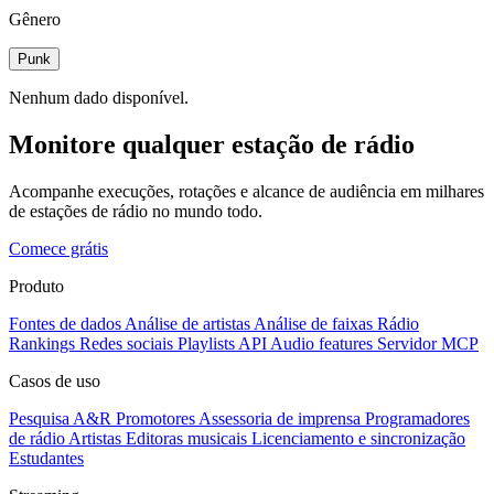
Gênero
Punk
Nenhum dado disponível.
Monitore qualquer estação de rádio
Acompanhe execuções, rotações e alcance de audiência em milhares
de estações de rádio no mundo todo.
Comece grátis
Produto
Fontes de dados
Análise de artistas
Análise de faixas
Rádio
Rankings
Redes sociais
Playlists
API
Audio features
Servidor MCP
Casos de uso
Pesquisa A&R
Promotores
Assessoria de imprensa
Programadores
de rádio
Artistas
Editoras musicais
Licenciamento e sincronização
Estudantes