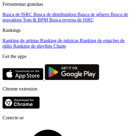
Ferramentas gratuitas
Busca de ISRC
Busca de distribuidora
Busca de gênero
Busca de
gravadora
Tom & BPM
Busca reversa de ISRC
Rankings
Ranking de artistas
Ranking de músicas
Ranking de estações de
rádio
Ranking de playlists
Charts
Get the apps
Chrome extension
Conecte-se