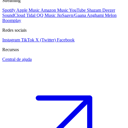
Streaming
Spotify
Apple Music
Amazon Music
YouTube
Shazam
Deezer
SoundCloud
Tidal
QQ Music
JioSaavn/Gaana
Anghami
Melon
Boomplay
Redes sociais
Instagram
TikTok
X (Twitter)
Facebook
Recursos
Central de ajuda