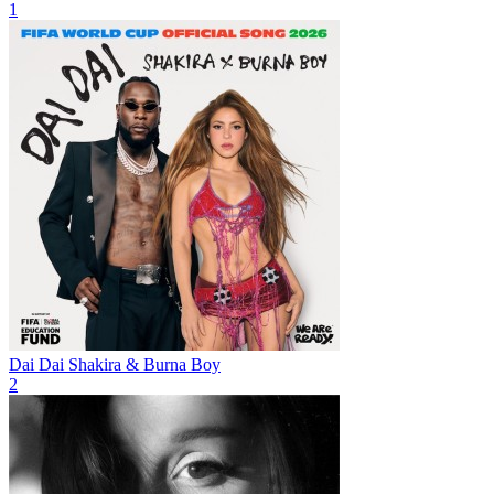
1
Dai Dai
Shakira & Burna Boy
2