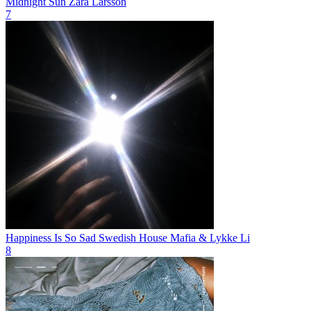
Midnight Sun
Zara Larsson
7
Happiness Is So Sad
Swedish House Mafia & Lykke Li
8