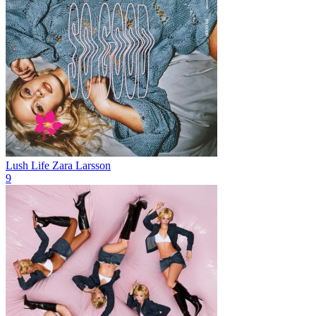
Lush Life
Zara Larsson
9