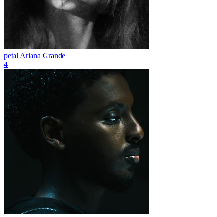
petal
Ariana Grande
4