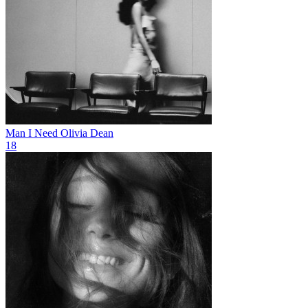
Man I Need
Olivia Dean
18