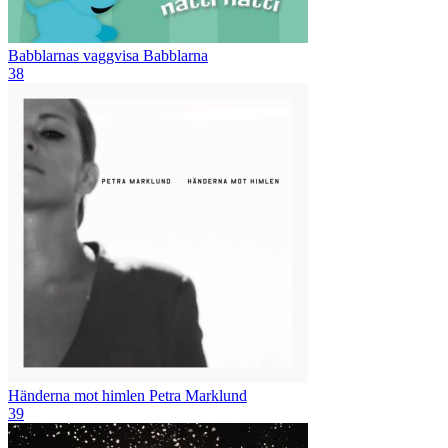
Babblarnas vaggvisa
Babblarna
38
Händerna mot himlen
Petra Marklund
39