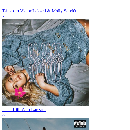
Tänk om
Victor Leksell & Molly Sandén
7
Lush Life
Zara Larsson
8