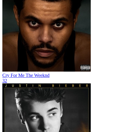
Cry For Me
The Weeknd
32