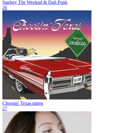
Starboy
The Weeknd & Daft Punk
26
Choosin' Texas
miren
27