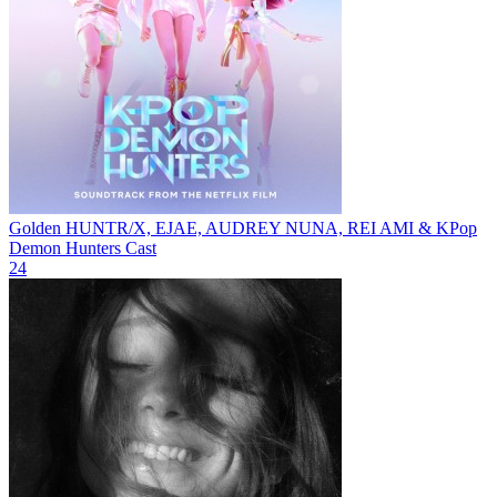
Golden
HUNTR/X, EJAE, AUDREY NUNA, REI AMI & KPop
Demon Hunters Cast
24