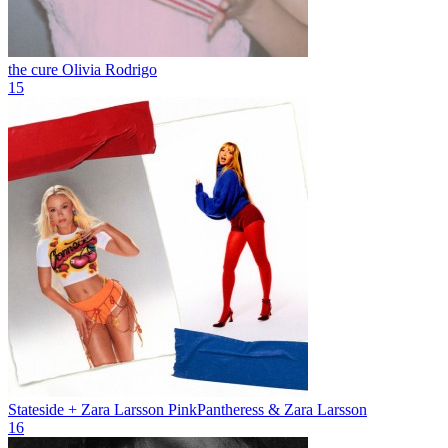
the cure
Olivia Rodrigo
15
Stateside + Zara Larsson
PinkPantheress & Zara Larsson
16