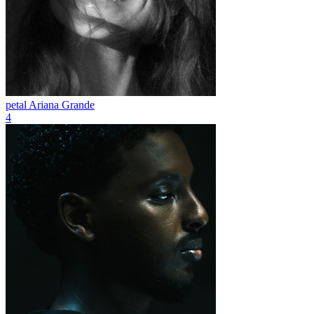
petal
Ariana Grande
4