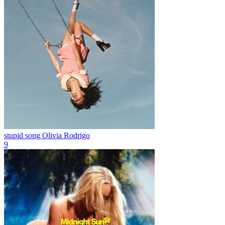
stupid song
Olivia Rodrigo
9