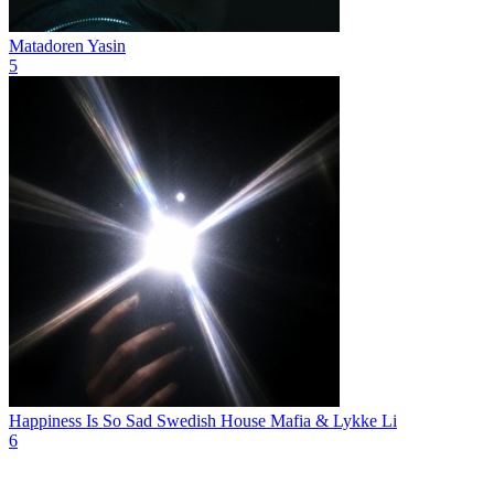
Matadoren
Yasin
5
Happiness Is So Sad
Swedish House Mafia & Lykke Li
6