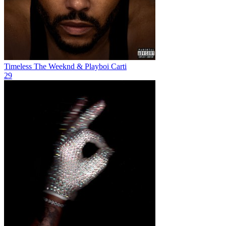
Timeless
The Weeknd & Playboi Carti
29