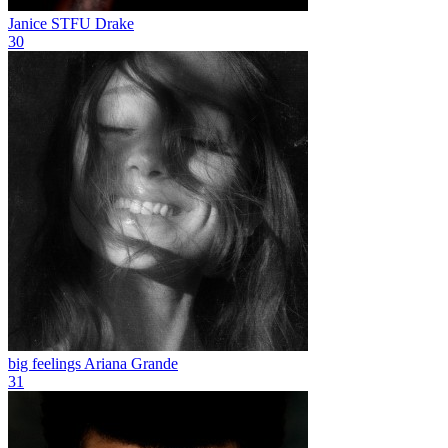
Janice STFU
Drake
30
big feelings
Ariana Grande
31