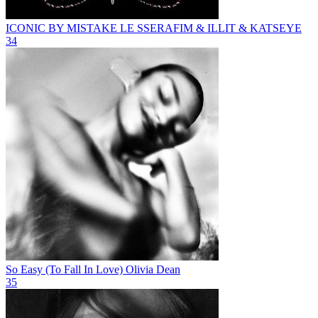
ICONIC BY MISTAKE
LE SSERAFIM & ILLIT & KATSEYE
34
So Easy (To Fall In Love)
Olivia Dean
35