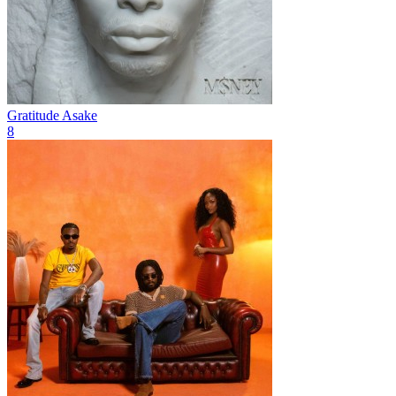
Gratitude
Asake
8