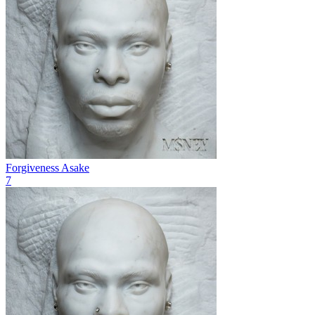
Forgiveness
Asake
7