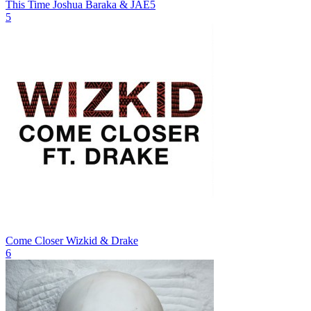
This Time
Joshua Baraka & JAE5
5
Come Closer
Wizkid & Drake
6