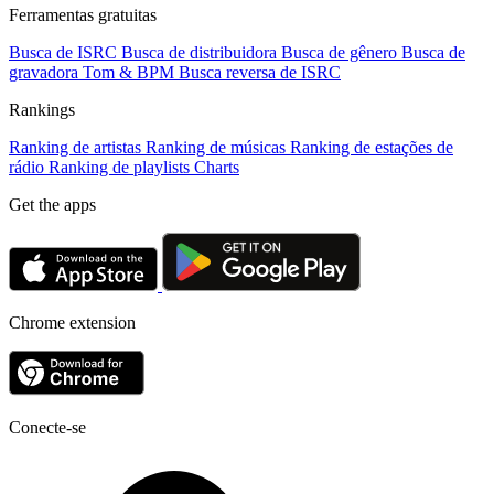
Ferramentas gratuitas
Busca de ISRC
Busca de distribuidora
Busca de gênero
Busca de
gravadora
Tom & BPM
Busca reversa de ISRC
Rankings
Ranking de artistas
Ranking de músicas
Ranking de estações de
rádio
Ranking de playlists
Charts
Get the apps
Chrome extension
Conecte-se