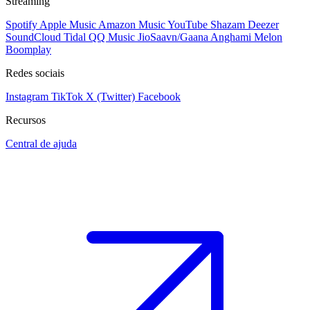
Streaming
Spotify
Apple Music
Amazon Music
YouTube
Shazam
Deezer
SoundCloud
Tidal
QQ Music
JioSaavn/Gaana
Anghami
Melon
Boomplay
Redes sociais
Instagram
TikTok
X (Twitter)
Facebook
Recursos
Central de ajuda