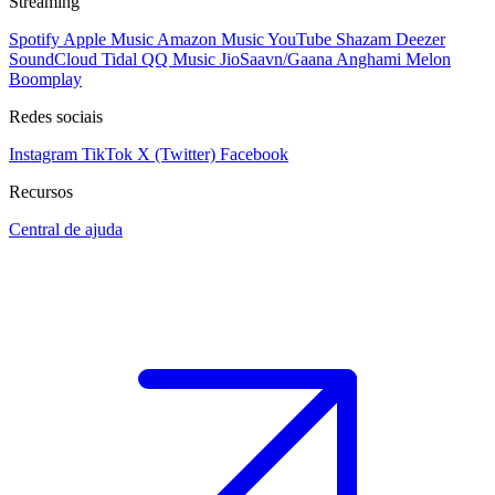
Streaming
Spotify
Apple Music
Amazon Music
YouTube
Shazam
Deezer
SoundCloud
Tidal
QQ Music
JioSaavn/Gaana
Anghami
Melon
Boomplay
Redes sociais
Instagram
TikTok
X (Twitter)
Facebook
Recursos
Central de ajuda