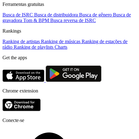
Ferramentas gratuitas
Busca de ISRC
Busca de distribuidora
Busca de gênero
Busca de
gravadora
Tom & BPM
Busca reversa de ISRC
Rankings
Ranking de artistas
Ranking de músicas
Ranking de estações de
rádio
Ranking de playlists
Charts
Get the apps
Chrome extension
Conecte-se