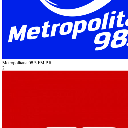
Metropolitana 98.5 FM
BR
2