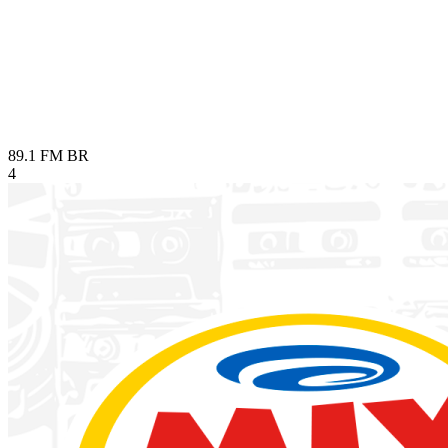
89.1 FM
BR
4