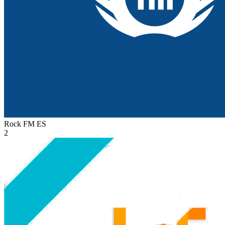
Rock FM
ES
2