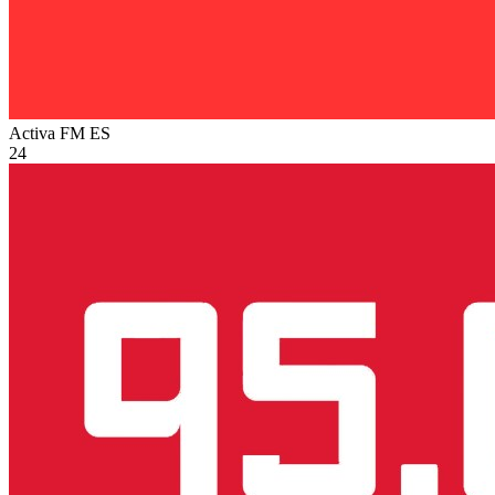
Activa FM
ES
24