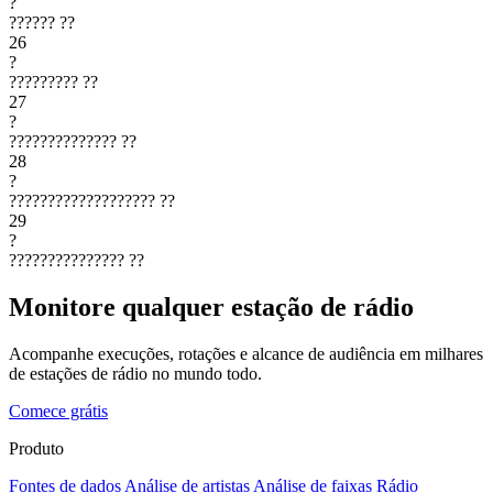
?
??????
??
26
?
?????????
??
27
?
??????????????
??
28
?
???????????????????
??
29
?
???????????????
??
Monitore qualquer estação de rádio
Acompanhe execuções, rotações e alcance de audiência em milhares
de estações de rádio no mundo todo.
Comece grátis
Produto
Fontes de dados
Análise de artistas
Análise de faixas
Rádio