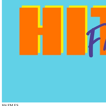
Hit FM
ES