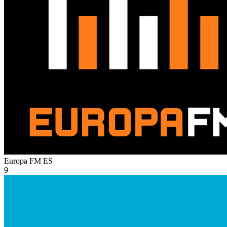
Europa FM
ES
9