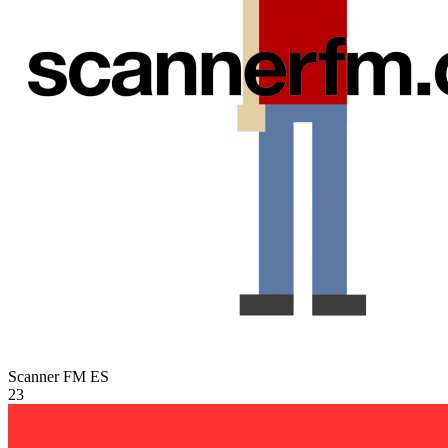
Scanner FM
ES
23