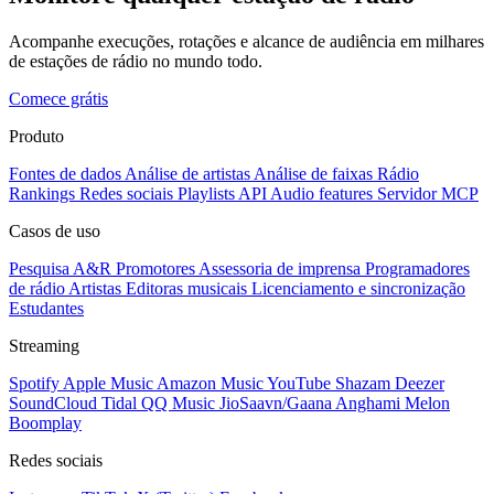
Acompanhe execuções, rotações e alcance de audiência em milhares
de estações de rádio no mundo todo.
Comece grátis
Produto
Fontes de dados
Análise de artistas
Análise de faixas
Rádio
Rankings
Redes sociais
Playlists
API
Audio features
Servidor MCP
Casos de uso
Pesquisa A&R
Promotores
Assessoria de imprensa
Programadores
de rádio
Artistas
Editoras musicais
Licenciamento e sincronização
Estudantes
Streaming
Spotify
Apple Music
Amazon Music
YouTube
Shazam
Deezer
SoundCloud
Tidal
QQ Music
JioSaavn/Gaana
Anghami
Melon
Boomplay
Redes sociais