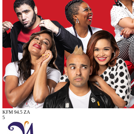
KFM 94.5
ZA
5