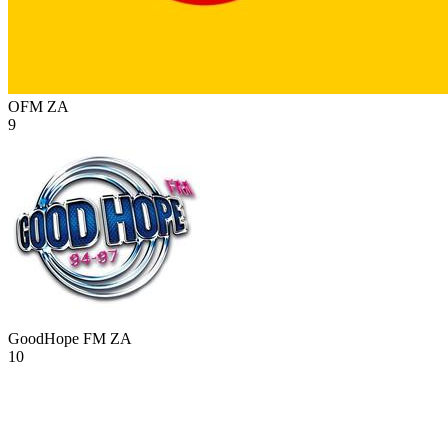
OFM
ZA
9
GoodHope FM
ZA
10