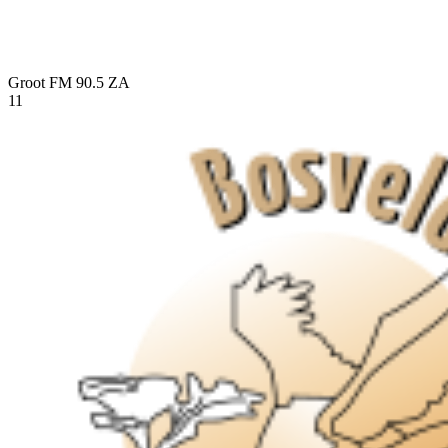
Groot FM 90.5
ZA
11