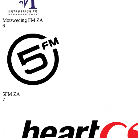
Motsweding FM
ZA
6
5FM
ZA
7