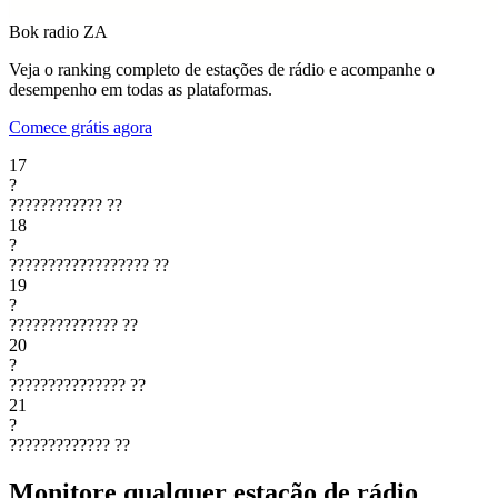
Bok radio
ZA
Veja o ranking completo de estações de rádio e acompanhe o
desempenho em todas as plataformas.
Comece grátis agora
17
?
????????????
??
18
?
??????????????????
??
19
?
??????????????
??
20
?
???????????????
??
21
?
?????????????
??
Monitore qualquer estação de rádio