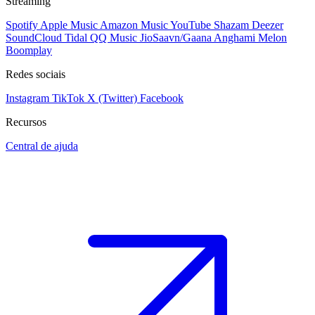
Streaming
Spotify
Apple Music
Amazon Music
YouTube
Shazam
Deezer
SoundCloud
Tidal
QQ Music
JioSaavn/Gaana
Anghami
Melon
Boomplay
Redes sociais
Instagram
TikTok
X (Twitter)
Facebook
Recursos
Central de ajuda