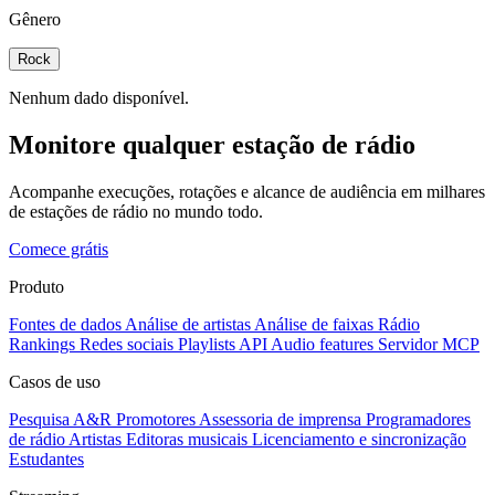
Gênero
Rock
Nenhum dado disponível.
Monitore qualquer estação de rádio
Acompanhe execuções, rotações e alcance de audiência em milhares
de estações de rádio no mundo todo.
Comece grátis
Produto
Fontes de dados
Análise de artistas
Análise de faixas
Rádio
Rankings
Redes sociais
Playlists
API
Audio features
Servidor MCP
Casos de uso
Pesquisa A&R
Promotores
Assessoria de imprensa
Programadores
de rádio
Artistas
Editoras musicais
Licenciamento e sincronização
Estudantes