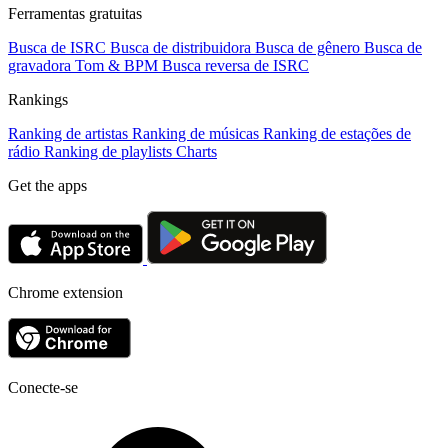
Ferramentas gratuitas
Busca de ISRC
Busca de distribuidora
Busca de gênero
Busca de
gravadora
Tom & BPM
Busca reversa de ISRC
Rankings
Ranking de artistas
Ranking de músicas
Ranking de estações de
rádio
Ranking de playlists
Charts
Get the apps
Chrome extension
Conecte-se