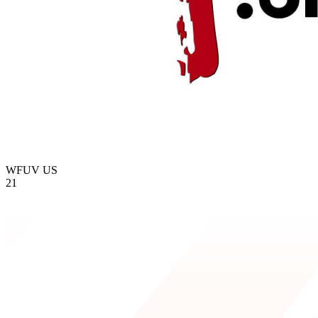
WFUV
US
21