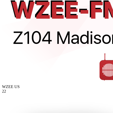
WZEE
US
22