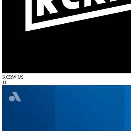
KCRW
US
11