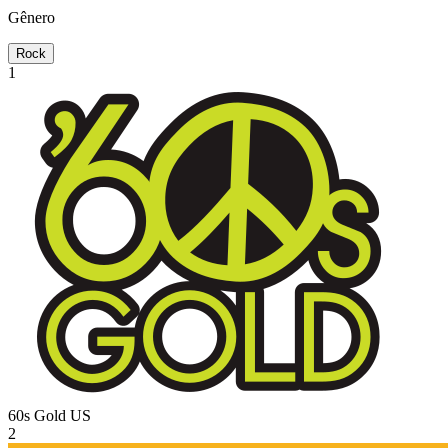
Gênero
Rock
1
60s Gold
US
2