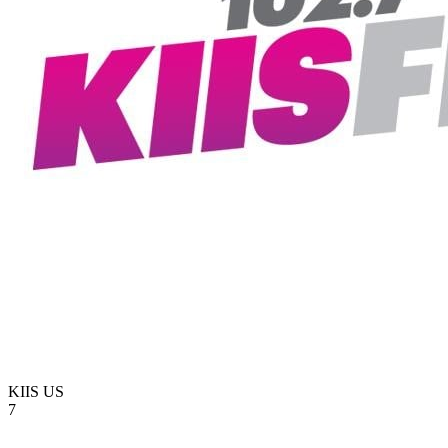
KIIS
US
7