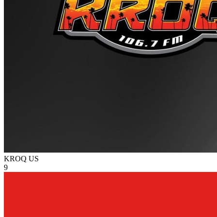
KROQ
US
9