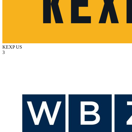
KEXP
US
3