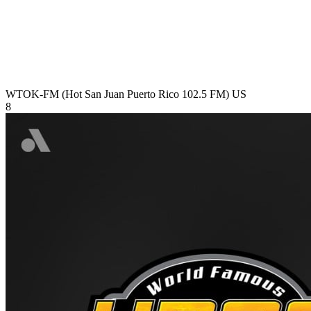
WTOK-FM (Hot San Juan Puerto Rico 102.5 FM)
US
8