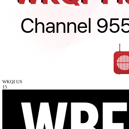
WKQI
US
15