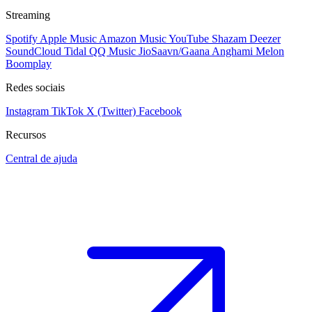
Streaming
Spotify
Apple Music
Amazon Music
YouTube
Shazam
Deezer
SoundCloud
Tidal
QQ Music
JioSaavn/Gaana
Anghami
Melon
Boomplay
Redes sociais
Instagram
TikTok
X (Twitter)
Facebook
Recursos
Central de ajuda