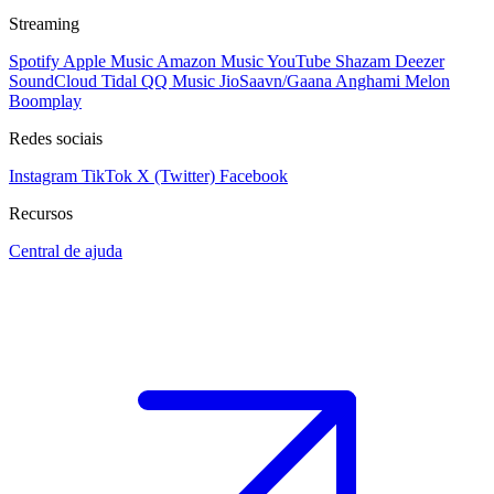
Streaming
Spotify
Apple Music
Amazon Music
YouTube
Shazam
Deezer
SoundCloud
Tidal
QQ Music
JioSaavn/Gaana
Anghami
Melon
Boomplay
Redes sociais
Instagram
TikTok
X (Twitter)
Facebook
Recursos
Central de ajuda