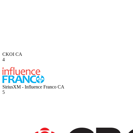
CKOI
CA
4
SiriusXM - Influence Franco
CA
5