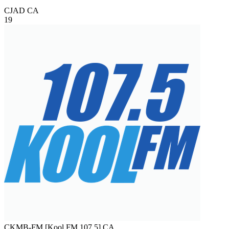
CJAD
CA
19
CKMB-FM [Kool FM 107.5]
CA