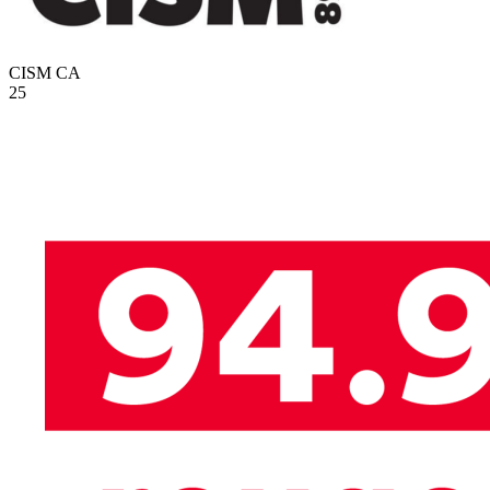
CISM
CA
25