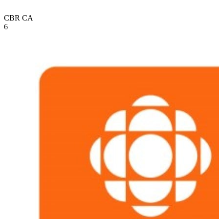
CBR
CA
6