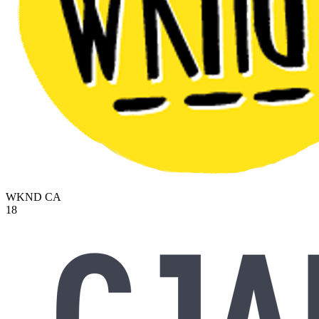
WKND
CA
18