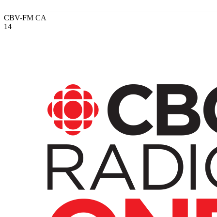
CBV-FM
CA
14