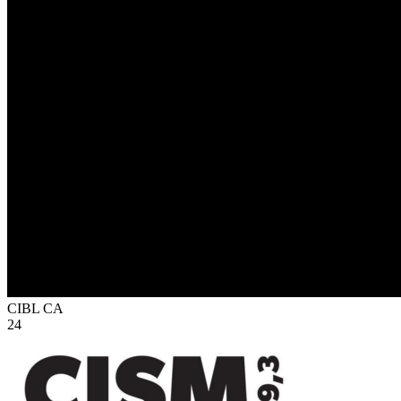
CIBL
CA
24