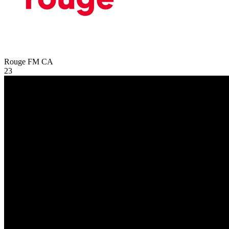
Rouge FM
CA
23