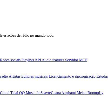
e estações de rádio no mundo todo.
Redes sociais
Playlists
API
Audio features
Servidor MCP
rádio
Artistas
Editoras musicais
Licenciamento e sincronização
Estudan
Cloud
Tidal
QQ Music
JioSaavn/Gaana
Anghami
Melon
Boomplay