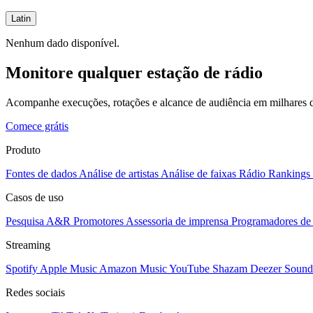
Latin
Nenhum dado disponível.
Monitore qualquer estação de rádio
Acompanhe execuções, rotações e alcance de audiência em milhares d
Comece grátis
Produto
Fontes de dados
Análise de artistas
Análise de faixas
Rádio
Rankings
Casos de uso
Pesquisa A&R
Promotores
Assessoria de imprensa
Programadores de 
Streaming
Spotify
Apple Music
Amazon Music
YouTube
Shazam
Deezer
Sound
Redes sociais