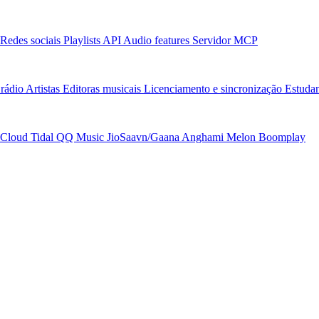
Redes sociais
Playlists
API
Audio features
Servidor MCP
rádio
Artistas
Editoras musicais
Licenciamento e sincronização
Estudan
Cloud
Tidal
QQ Music
JioSaavn/Gaana
Anghami
Melon
Boomplay