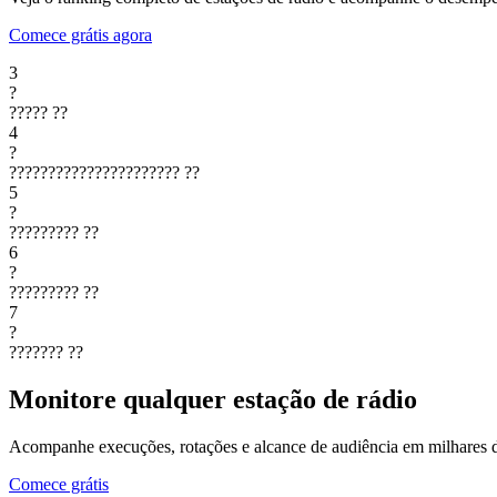
Comece grátis agora
3
?
?????
??
4
?
??????????????????????
??
5
?
?????????
??
6
?
?????????
??
7
?
???????
??
Monitore qualquer estação de rádio
Acompanhe execuções, rotações e alcance de audiência em milhares d
Comece grátis