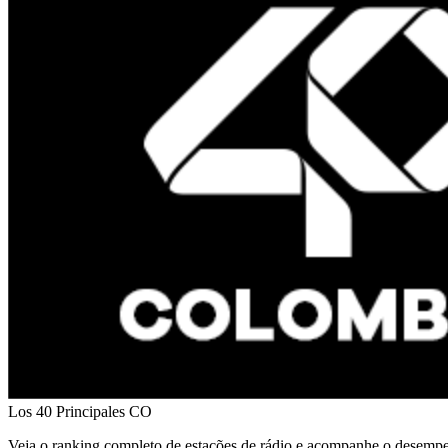
Los 40 Principales
CO
Veja o ranking completo de estações de rádio e acompanhe o desempe