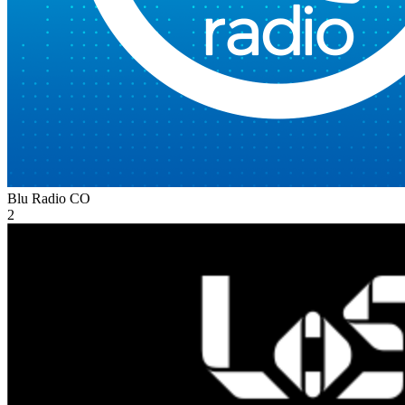
Blu Radio
CO
2