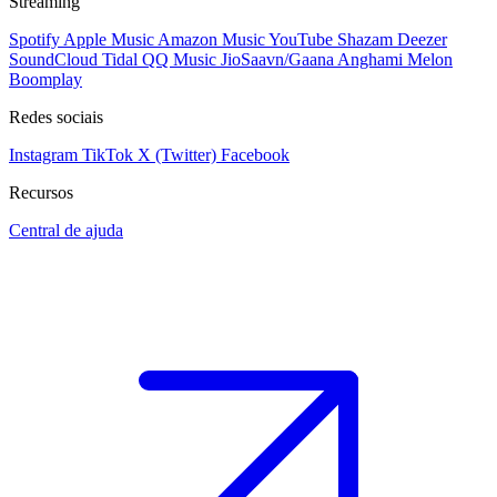
Streaming
Spotify
Apple Music
Amazon Music
YouTube
Shazam
Deezer
SoundCloud
Tidal
QQ Music
JioSaavn/Gaana
Anghami
Melon
Boomplay
Redes sociais
Instagram
TikTok
X (Twitter)
Facebook
Recursos
Central de ajuda