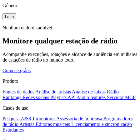
Gênero
Latin
Nenhum dado disponível.
Monitore qualquer estação de rádio
Acompanhe execuções, rotações e alcance de audiência em milhares
de estações de rádio no mundo todo.
Comece grátis
Produto
Fontes de dados
Análise de artistas
Análise de faixas
Rádio
Rankings
Redes sociais
Playlists
API
Audio features
Servidor MCP
Casos de uso
Pesquisa A&R
Promotores
Assessoria de imprensa
Programadores
de rádio
Artistas
Editoras musicais
Licenciamento e sincronização
Estudantes