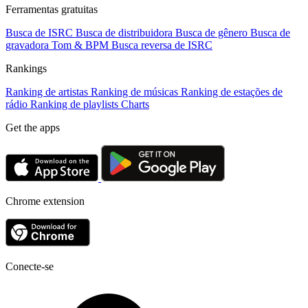
Ferramentas gratuitas
Busca de ISRC
Busca de distribuidora
Busca de gênero
Busca de
gravadora
Tom & BPM
Busca reversa de ISRC
Rankings
Ranking de artistas
Ranking de músicas
Ranking de estações de
rádio
Ranking de playlists
Charts
Get the apps
Chrome extension
Conecte-se