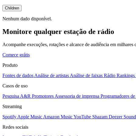
Children
Nenhum dado disponível.
Monitore qualquer estação de rádio
Acompanhe execuções, rotações e alcance de audiência em milhares d
Comece grátis
Produto
Fontes de dados
Análise de artistas
Análise de faixas
Rádio
Rankings
Casos de uso
Pesquisa A&R
Promotores
Assessoria de imprensa
Programadores de 
Streaming
Spotify
Apple Music
Amazon Music
YouTube
Shazam
Deezer
Sound
Redes sociais