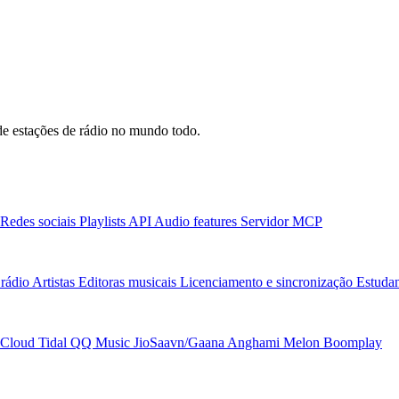
e estações de rádio no mundo todo.
Redes sociais
Playlists
API
Audio features
Servidor MCP
rádio
Artistas
Editoras musicais
Licenciamento e sincronização
Estudan
Cloud
Tidal
QQ Music
JioSaavn/Gaana
Anghami
Melon
Boomplay