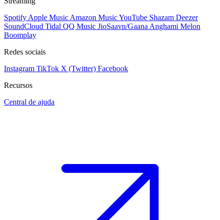
Streaming
Spotify
Apple Music
Amazon Music
YouTube
Shazam
Deezer
SoundCloud
Tidal
QQ Music
JioSaavn/Gaana
Anghami
Melon
Boomplay
Redes sociais
Instagram
TikTok
X (Twitter)
Facebook
Recursos
Central de ajuda