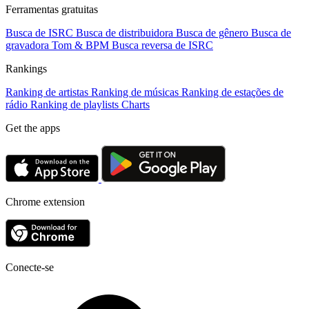
Ferramentas gratuitas
Busca de ISRC
Busca de distribuidora
Busca de gênero
Busca de
gravadora
Tom & BPM
Busca reversa de ISRC
Rankings
Ranking de artistas
Ranking de músicas
Ranking de estações de
rádio
Ranking de playlists
Charts
Get the apps
Chrome extension
Conecte-se