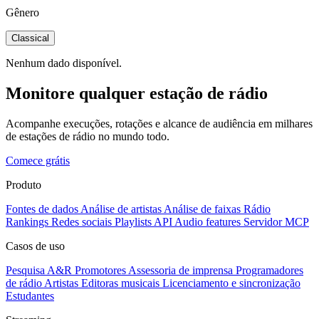
Gênero
Classical
Nenhum dado disponível.
Monitore qualquer estação de rádio
Acompanhe execuções, rotações e alcance de audiência em milhares
de estações de rádio no mundo todo.
Comece grátis
Produto
Fontes de dados
Análise de artistas
Análise de faixas
Rádio
Rankings
Redes sociais
Playlists
API
Audio features
Servidor MCP
Casos de uso
Pesquisa A&R
Promotores
Assessoria de imprensa
Programadores
de rádio
Artistas
Editoras musicais
Licenciamento e sincronização
Estudantes