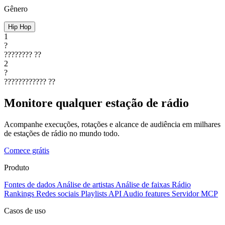
Gênero
Hip Hop
1
?
????????
??
2
?
????????????
??
Monitore qualquer estação de rádio
Acompanhe execuções, rotações e alcance de audiência em milhares
de estações de rádio no mundo todo.
Comece grátis
Produto
Fontes de dados
Análise de artistas
Análise de faixas
Rádio
Rankings
Redes sociais
Playlists
API
Audio features
Servidor MCP
Casos de uso