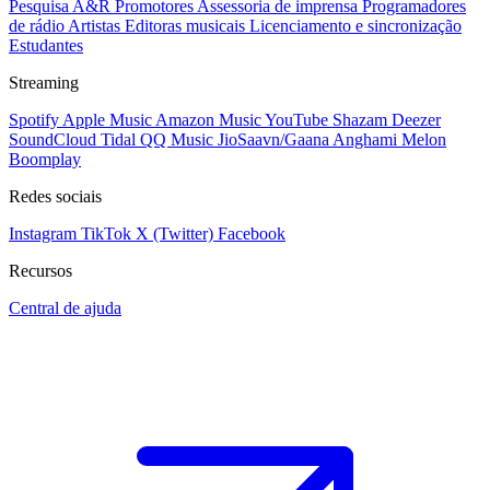
Pesquisa A&R
Promotores
Assessoria de imprensa
Programadores
de rádio
Artistas
Editoras musicais
Licenciamento e sincronização
Estudantes
Streaming
Spotify
Apple Music
Amazon Music
YouTube
Shazam
Deezer
SoundCloud
Tidal
QQ Music
JioSaavn/Gaana
Anghami
Melon
Boomplay
Redes sociais
Instagram
TikTok
X (Twitter)
Facebook
Recursos
Central de ajuda