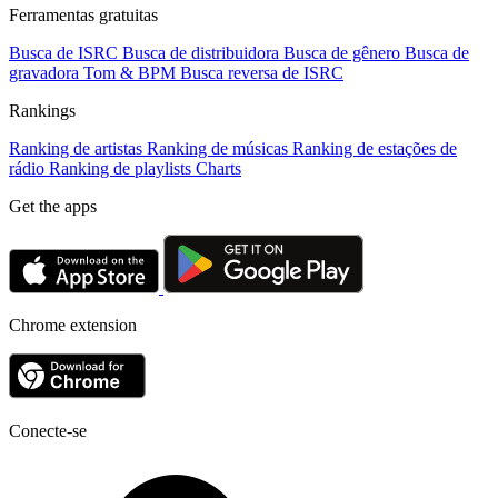
Ferramentas gratuitas
Busca de ISRC
Busca de distribuidora
Busca de gênero
Busca de
gravadora
Tom & BPM
Busca reversa de ISRC
Rankings
Ranking de artistas
Ranking de músicas
Ranking de estações de
rádio
Ranking de playlists
Charts
Get the apps
Chrome extension
Conecte-se