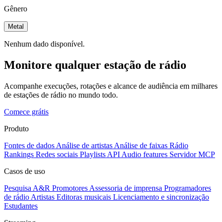
Gênero
Metal
Nenhum dado disponível.
Monitore qualquer estação de rádio
Acompanhe execuções, rotações e alcance de audiência em milhares
de estações de rádio no mundo todo.
Comece grátis
Produto
Fontes de dados
Análise de artistas
Análise de faixas
Rádio
Rankings
Redes sociais
Playlists
API
Audio features
Servidor MCP
Casos de uso
Pesquisa A&R
Promotores
Assessoria de imprensa
Programadores
de rádio
Artistas
Editoras musicais
Licenciamento e sincronização
Estudantes