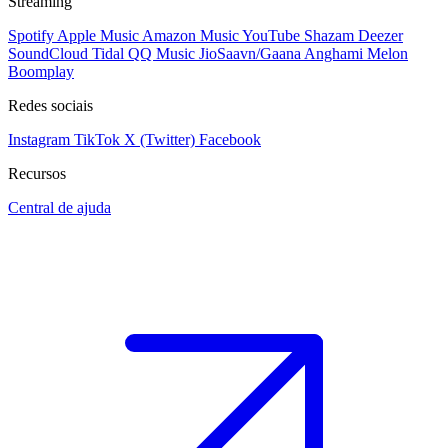
Streaming
Spotify
Apple Music
Amazon Music
YouTube
Shazam
Deezer
SoundCloud
Tidal
QQ Music
JioSaavn/Gaana
Anghami
Melon
Boomplay
Redes sociais
Instagram
TikTok
X (Twitter)
Facebook
Recursos
Central de ajuda