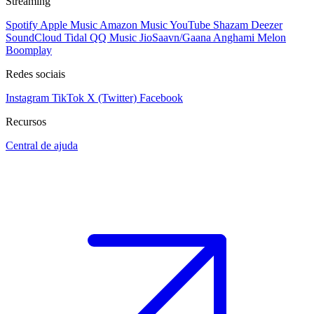
Streaming
Spotify
Apple Music
Amazon Music
YouTube
Shazam
Deezer
SoundCloud
Tidal
QQ Music
JioSaavn/Gaana
Anghami
Melon
Boomplay
Redes sociais
Instagram
TikTok
X (Twitter)
Facebook
Recursos
Central de ajuda