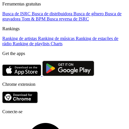
Ferramentas gratuitas
Busca de ISRC
Busca de distribuidora
Busca de gênero
Busca de
gravadora
Tom & BPM
Busca reversa de ISRC
Rankings
Ranking de artistas
Ranking de músicas
Ranking de estações de
rádio
Ranking de playlists
Charts
Get the apps
Chrome extension
Conecte-se