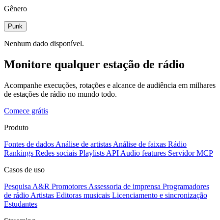
Gênero
Punk
Nenhum dado disponível.
Monitore qualquer estação de rádio
Acompanhe execuções, rotações e alcance de audiência em milhares
de estações de rádio no mundo todo.
Comece grátis
Produto
Fontes de dados
Análise de artistas
Análise de faixas
Rádio
Rankings
Redes sociais
Playlists
API
Audio features
Servidor MCP
Casos de uso
Pesquisa A&R
Promotores
Assessoria de imprensa
Programadores
de rádio
Artistas
Editoras musicais
Licenciamento e sincronização
Estudantes