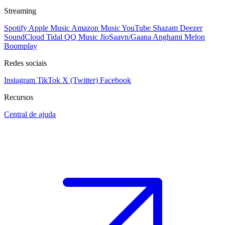
Streaming
Spotify
Apple Music
Amazon Music
YouTube
Shazam
Deezer
SoundCloud
Tidal
QQ Music
JioSaavn/Gaana
Anghami
Melon
Boomplay
Redes sociais
Instagram
TikTok
X (Twitter)
Facebook
Recursos
Central de ajuda