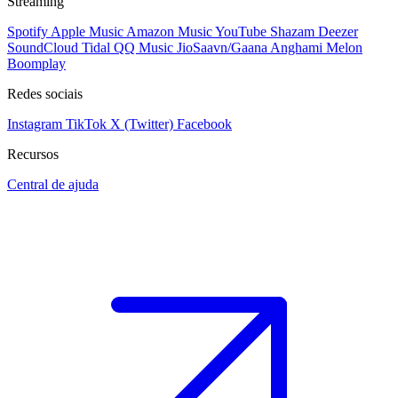
Streaming
Spotify
Apple Music
Amazon Music
YouTube
Shazam
Deezer
SoundCloud
Tidal
QQ Music
JioSaavn/Gaana
Anghami
Melon
Boomplay
Redes sociais
Instagram
TikTok
X (Twitter)
Facebook
Recursos
Central de ajuda