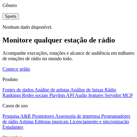
Gênero
Sports
Nenhum dado disponível.
Monitore qualquer estação de rádio
Acompanhe execuções, rotações e alcance de audiência em milhares
de estações de rádio no mundo todo.
Comece grátis
Produto
Fontes de dados
Análise de artistas
Análise de faixas
Rádio
Rankings
Redes sociais
Playlists
API
Audio features
Servidor MCP
Casos de uso
Pesquisa A&R
Promotores
Assessoria de imprensa
Programadores
de rádio
Artistas
Editoras musicais
Licenciamento e sincronização
Estudantes