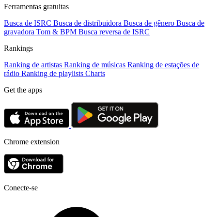
Ferramentas gratuitas
Busca de ISRC
Busca de distribuidora
Busca de gênero
Busca de
gravadora
Tom & BPM
Busca reversa de ISRC
Rankings
Ranking de artistas
Ranking de músicas
Ranking de estações de
rádio
Ranking de playlists
Charts
Get the apps
Chrome extension
Conecte-se