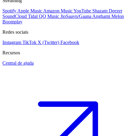
Streaming
Spotify
Apple Music
Amazon Music
YouTube
Shazam
Deezer
SoundCloud
Tidal
QQ Music
JioSaavn/Gaana
Anghami
Melon
Boomplay
Redes sociais
Instagram
TikTok
X (Twitter)
Facebook
Recursos
Central de ajuda