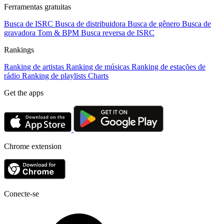
Ferramentas gratuitas
Busca de ISRC
Busca de distribuidora
Busca de gênero
Busca de
gravadora
Tom & BPM
Busca reversa de ISRC
Rankings
Ranking de artistas
Ranking de músicas
Ranking de estações de
rádio
Ranking de playlists
Charts
Get the apps
Chrome extension
Conecte-se