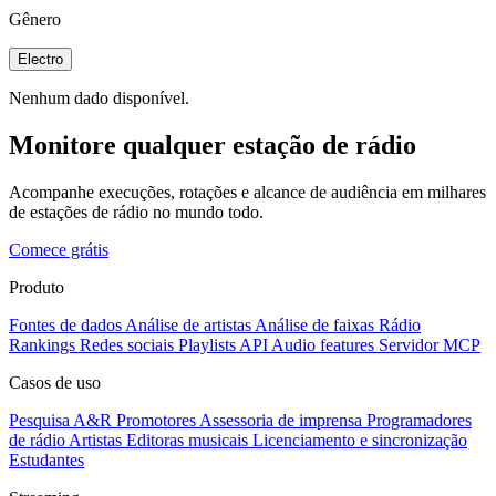
Gênero
Electro
Nenhum dado disponível.
Monitore qualquer estação de rádio
Acompanhe execuções, rotações e alcance de audiência em milhares
de estações de rádio no mundo todo.
Comece grátis
Produto
Fontes de dados
Análise de artistas
Análise de faixas
Rádio
Rankings
Redes sociais
Playlists
API
Audio features
Servidor MCP
Casos de uso
Pesquisa A&R
Promotores
Assessoria de imprensa
Programadores
de rádio
Artistas
Editoras musicais
Licenciamento e sincronização
Estudantes