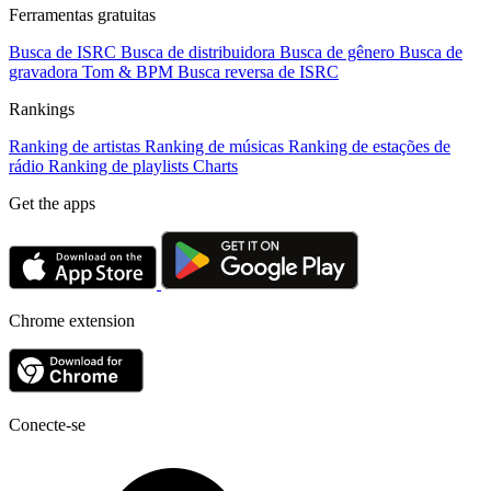
Ferramentas gratuitas
Busca de ISRC
Busca de distribuidora
Busca de gênero
Busca de
gravadora
Tom & BPM
Busca reversa de ISRC
Rankings
Ranking de artistas
Ranking de músicas
Ranking de estações de
rádio
Ranking de playlists
Charts
Get the apps
Chrome extension
Conecte-se