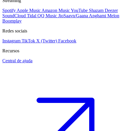
Streaming
Spotify
Apple Music
Amazon Music
YouTube
Shazam
Deezer
SoundCloud
Tidal
QQ Music
JioSaavn/Gaana
Anghami
Melon
Boomplay
Redes sociais
Instagram
TikTok
X (Twitter)
Facebook
Recursos
Central de ajuda