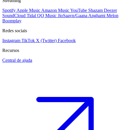
Streaming
Spotify
Apple Music
Amazon Music
YouTube
Shazam
Deezer
SoundCloud
Tidal
QQ Music
JioSaavn/Gaana
Anghami
Melon
Boomplay
Redes sociais
Instagram
TikTok
X (Twitter)
Facebook
Recursos
Central de ajuda