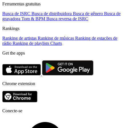
Ferramentas gratuitas
Busca de ISRC
Busca de distribuidora
Busca de gênero
Busca de
gravadora
Tom & BPM
Busca reversa de ISRC
Rankings
Ranking de artistas
Ranking de músicas
Ranking de estações de
rádio
Ranking de playlists
Charts
Get the apps
Chrome extension
Conecte-se