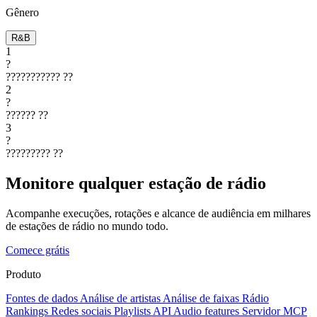
Gênero
R&B
1
?
???????????
??
2
?
??????
??
3
?
?????????
??
Monitore qualquer estação de rádio
Acompanhe execuções, rotações e alcance de audiência em milhares
de estações de rádio no mundo todo.
Comece grátis
Produto
Fontes de dados
Análise de artistas
Análise de faixas
Rádio
Rankings
Redes sociais
Playlists
API
Audio features
Servidor MCP