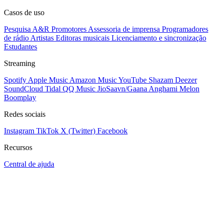
Casos de uso
Pesquisa A&R
Promotores
Assessoria de imprensa
Programadores
de rádio
Artistas
Editoras musicais
Licenciamento e sincronização
Estudantes
Streaming
Spotify
Apple Music
Amazon Music
YouTube
Shazam
Deezer
SoundCloud
Tidal
QQ Music
JioSaavn/Gaana
Anghami
Melon
Boomplay
Redes sociais
Instagram
TikTok
X (Twitter)
Facebook
Recursos
Central de ajuda