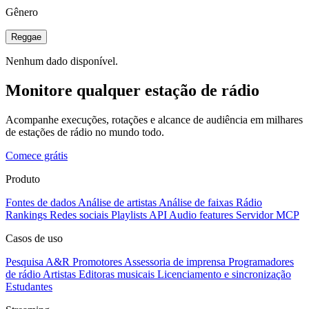
Gênero
Reggae
Nenhum dado disponível.
Monitore qualquer estação de rádio
Acompanhe execuções, rotações e alcance de audiência em milhares
de estações de rádio no mundo todo.
Comece grátis
Produto
Fontes de dados
Análise de artistas
Análise de faixas
Rádio
Rankings
Redes sociais
Playlists
API
Audio features
Servidor MCP
Casos de uso
Pesquisa A&R
Promotores
Assessoria de imprensa
Programadores
de rádio
Artistas
Editoras musicais
Licenciamento e sincronização
Estudantes