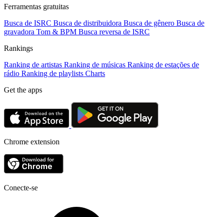
Ferramentas gratuitas
Busca de ISRC
Busca de distribuidora
Busca de gênero
Busca de
gravadora
Tom & BPM
Busca reversa de ISRC
Rankings
Ranking de artistas
Ranking de músicas
Ranking de estações de
rádio
Ranking de playlists
Charts
Get the apps
Chrome extension
Conecte-se