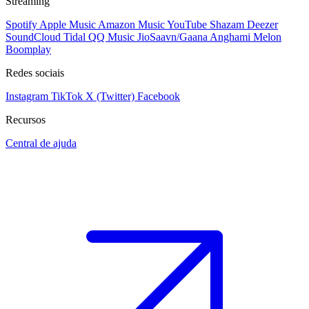
Streaming
Spotify
Apple Music
Amazon Music
YouTube
Shazam
Deezer
SoundCloud
Tidal
QQ Music
JioSaavn/Gaana
Anghami
Melon
Boomplay
Redes sociais
Instagram
TikTok
X (Twitter)
Facebook
Recursos
Central de ajuda