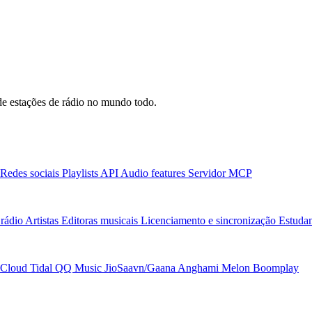
e estações de rádio no mundo todo.
Redes sociais
Playlists
API
Audio features
Servidor MCP
rádio
Artistas
Editoras musicais
Licenciamento e sincronização
Estudan
Cloud
Tidal
QQ Music
JioSaavn/Gaana
Anghami
Melon
Boomplay