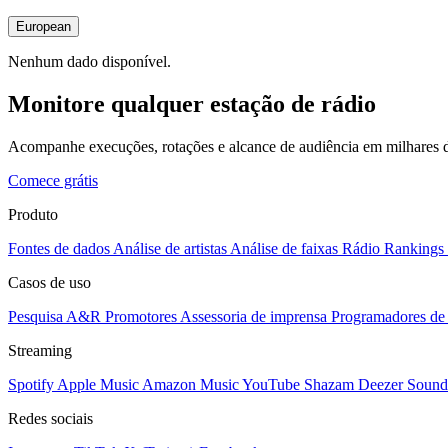
European
Nenhum dado disponível.
Monitore qualquer estação de rádio
Acompanhe execuções, rotações e alcance de audiência em milhares d
Comece grátis
Produto
Fontes de dados
Análise de artistas
Análise de faixas
Rádio
Rankings
Casos de uso
Pesquisa A&R
Promotores
Assessoria de imprensa
Programadores de 
Streaming
Spotify
Apple Music
Amazon Music
YouTube
Shazam
Deezer
Sound
Redes sociais