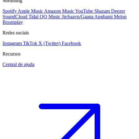
Streaming
Spotify
Apple Music
Amazon Music
YouTube
Shazam
Deezer
SoundCloud
Tidal
QQ Music
JioSaavn/Gaana
Anghami
Melon
Boomplay
Redes sociais
Instagram
TikTok
X (Twitter)
Facebook
Recursos
Central de ajuda