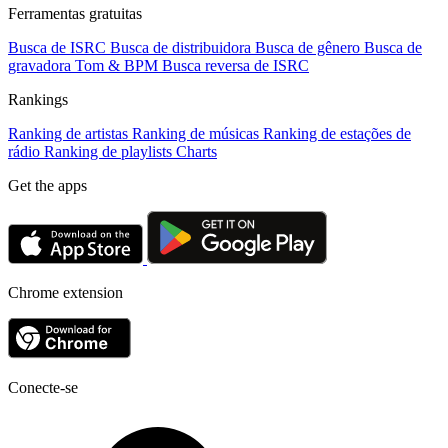
Ferramentas gratuitas
Busca de ISRC
Busca de distribuidora
Busca de gênero
Busca de
gravadora
Tom & BPM
Busca reversa de ISRC
Rankings
Ranking de artistas
Ranking de músicas
Ranking de estações de
rádio
Ranking de playlists
Charts
Get the apps
Chrome extension
Conecte-se