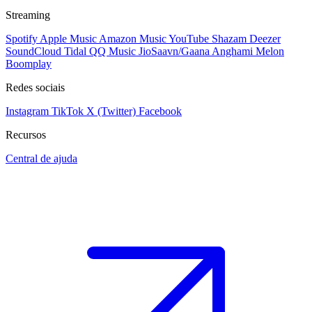
Streaming
Spotify
Apple Music
Amazon Music
YouTube
Shazam
Deezer
SoundCloud
Tidal
QQ Music
JioSaavn/Gaana
Anghami
Melon
Boomplay
Redes sociais
Instagram
TikTok
X (Twitter)
Facebook
Recursos
Central de ajuda