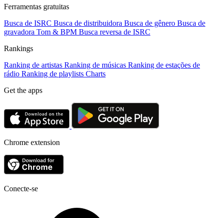
Ferramentas gratuitas
Busca de ISRC
Busca de distribuidora
Busca de gênero
Busca de
gravadora
Tom & BPM
Busca reversa de ISRC
Rankings
Ranking de artistas
Ranking de músicas
Ranking de estações de
rádio
Ranking de playlists
Charts
Get the apps
Chrome extension
Conecte-se