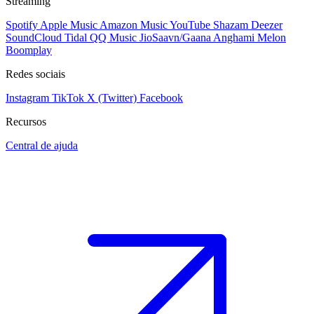
Streaming
Spotify
Apple Music
Amazon Music
YouTube
Shazam
Deezer
SoundCloud
Tidal
QQ Music
JioSaavn/Gaana
Anghami
Melon
Boomplay
Redes sociais
Instagram
TikTok
X (Twitter)
Facebook
Recursos
Central de ajuda