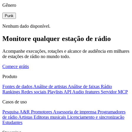
Gênero
Punk
Nenhum dado disponível.
Monitore qualquer estação de rádio
Acompanhe execuções, rotações e alcance de audiência em milhares
de estações de rádio no mundo todo.
Comece grátis
Produto
Fontes de dados
Análise de artistas
Análise de faixas
Rádio
Rankings
Redes sociais
Playlists
API
Audio features
Servidor MCP
Casos de uso
Pesquisa A&R
Promotores
Assessoria de imprensa
Programadores
de rádio
Artistas
Editoras musicais
Licenciamento e sincronização
Estudantes