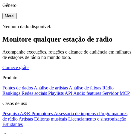
Gênero
Metal
Nenhum dado disponível.
Monitore qualquer estação de rádio
Acompanhe execuções, rotações e alcance de audiência em milhares
de estações de rádio no mundo todo.
Comece grátis
Produto
Fontes de dados
Análise de artistas
Análise de faixas
Rádio
Rankings
Redes sociais
Playlists
API
Audio features
Servidor MCP
Casos de uso
Pesquisa A&R
Promotores
Assessoria de imprensa
Programadores
de rádio
Artistas
Editoras musicais
Licenciamento e sincronização
Estudantes