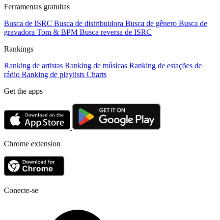
Ferramentas gratuitas
Busca de ISRC
Busca de distribuidora
Busca de gênero
Busca de
gravadora
Tom & BPM
Busca reversa de ISRC
Rankings
Ranking de artistas
Ranking de músicas
Ranking de estações de
rádio
Ranking de playlists
Charts
Get the apps
Chrome extension
Conecte-se