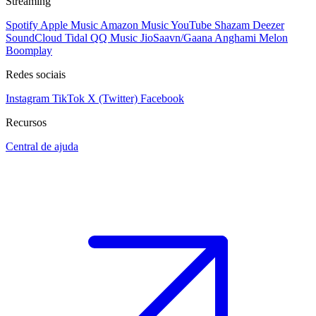
Streaming
Spotify
Apple Music
Amazon Music
YouTube
Shazam
Deezer
SoundCloud
Tidal
QQ Music
JioSaavn/Gaana
Anghami
Melon
Boomplay
Redes sociais
Instagram
TikTok
X (Twitter)
Facebook
Recursos
Central de ajuda