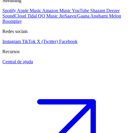
Streaming
Spotify
Apple Music
Amazon Music
YouTube
Shazam
Deezer
SoundCloud
Tidal
QQ Music
JioSaavn/Gaana
Anghami
Melon
Boomplay
Redes sociais
Instagram
TikTok
X (Twitter)
Facebook
Recursos
Central de ajuda