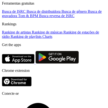
Ferramentas gratuitas
Busca de ISRC
Busca de distribuidora
Busca de gênero
Busca de
gravadora
Tom & BPM
Busca reversa de ISRC
Rankings
Ranking de artistas
Ranking de músicas
Ranking de estações de
rádio
Ranking de playlists
Charts
Get the apps
Chrome extension
Conecte-se