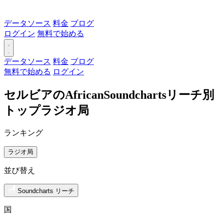
データソース
料金
ブログ
ログイン
無料で始める
データソース
料金
ブログ
無料で始める
ログイン
セルビアのAfricanSoundchartsリーチ別
トップラジオ局
ランキング
ラジオ局
並び替え
Soundcharts リーチ
国