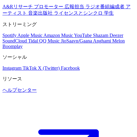
A&Rリサーチ
プロモーター
広報担当
ラジオ番組編成者
ア
ーティスト
音楽出版社
ライセンスとシンクロ
学生
ストリーミング
Spotify
Apple Music
Amazon Music
YouTube
Shazam
Deezer
SoundCloud
Tidal
QQ Music
JioSaavn/Gaana
Anghami
Melon
Boomplay
ソーシャル
Instagram
TikTok
X (Twitter)
Facebook
リソース
ヘルプセンター