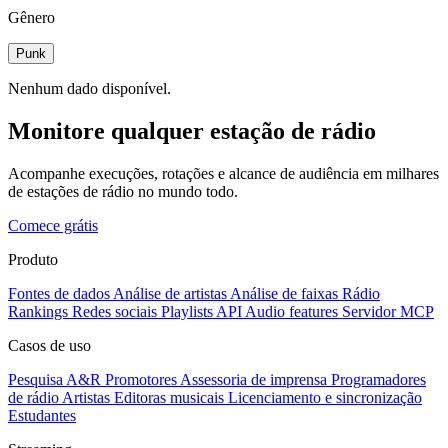
Gênero
Punk
Nenhum dado disponível.
Monitore qualquer estação de rádio
Acompanhe execuções, rotações e alcance de audiência em milhares
de estações de rádio no mundo todo.
Comece grátis
Produto
Fontes de dados
Análise de artistas
Análise de faixas
Rádio
Rankings
Redes sociais
Playlists
API
Audio features
Servidor MCP
Casos de uso
Pesquisa A&R
Promotores
Assessoria de imprensa
Programadores
de rádio
Artistas
Editoras musicais
Licenciamento e sincronização
Estudantes