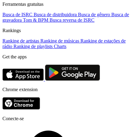
Ferramentas gratuitas
Busca de ISRC
Busca de distribuidora
Busca de gênero
Busca de
gravadora
Tom & BPM
Busca reversa de ISRC
Rankings
Ranking de artistas
Ranking de músicas
Ranking de estações de
rádio
Ranking de playlists
Charts
Get the apps
Chrome extension
Conecte-se