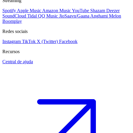
Streaming
Spotify
Apple Music
Amazon Music
YouTube
Shazam
Deezer
SoundCloud
Tidal
QQ Music
JioSaavn/Gaana
Anghami
Melon
Boomplay
Redes sociais
Instagram
TikTok
X (Twitter)
Facebook
Recursos
Central de ajuda