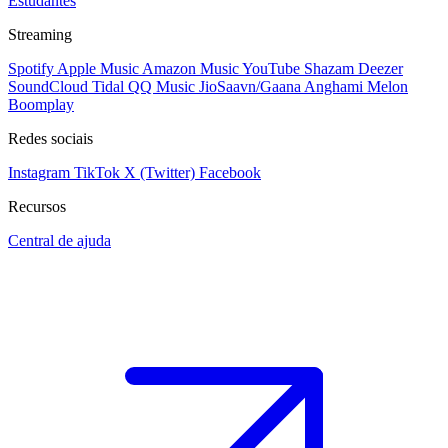
Estudantes
Streaming
Spotify
Apple Music
Amazon Music
YouTube
Shazam
Deezer
SoundCloud
Tidal
QQ Music
JioSaavn/Gaana
Anghami
Melon
Boomplay
Redes sociais
Instagram
TikTok
X (Twitter)
Facebook
Recursos
Central de ajuda