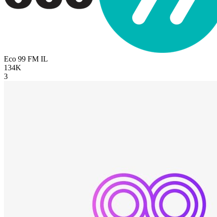
Eco 99 FM
IL
134K
3