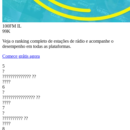
100FM
IL
99K
Veja o ranking completo de estações de rádio e acompanhe o
desempenho em todas as plataformas.
Comece grátis agora
5
?
??????????????
??
????
6
?
????????????????
??
????
7
?
??????????
??
????
8