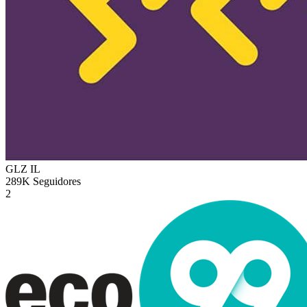
GLZ
IL
289K
Seguidores
2