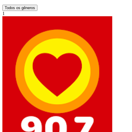
Todos os gêneros
1