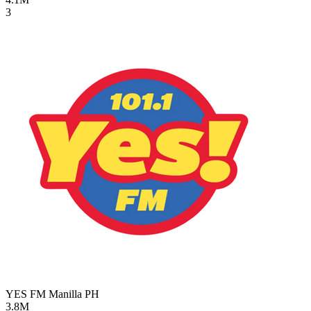
3
YES FM Manilla
PH
3.8M