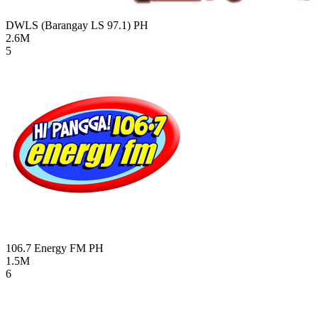
DWLS (Barangay LS 97.1)
PH
2.6M
5
106.7 Energy FM
PH
1.5M
6