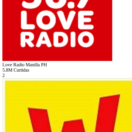
Love Radio Manilla
PH
5.8M
Curtidas
2