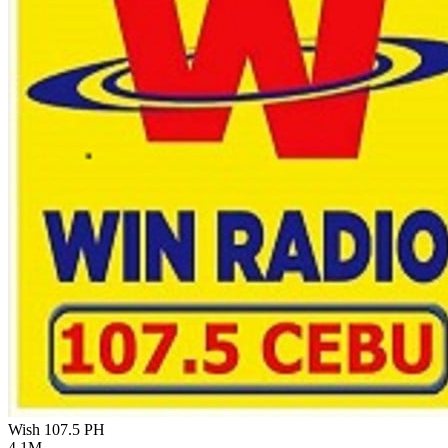
Wish 107.5
PH
4.1M