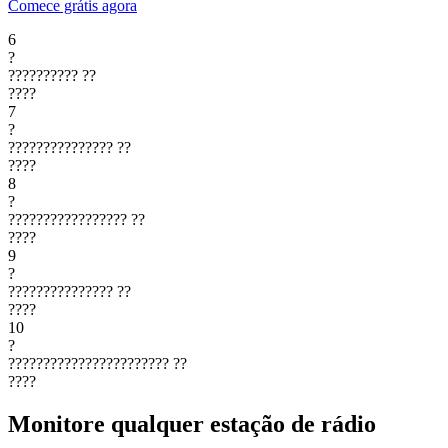
Comece grátis agora
6
?
??????????
??
????
7
?
???????????????
??
????
8
?
?????????????????
??
????
9
?
???????????????
??
????
10
?
???????????????????????
??
????
Monitore qualquer estação de rádio