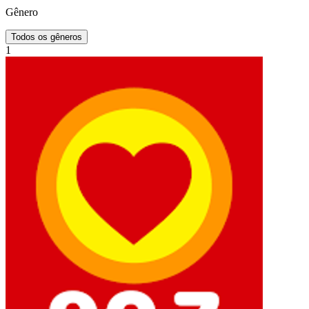
Gênero
Todos os gêneros
1