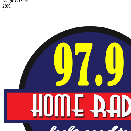
Magic 89.9
PH
28K
4