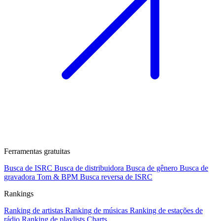
Ferramentas gratuitas
Busca de ISRC
Busca de distribuidora
Busca de gênero
Busca de
gravadora
Tom & BPM
Busca reversa de ISRC
Rankings
Ranking de artistas
Ranking de músicas
Ranking de estações de
rádio
Ranking de playlists
Charts