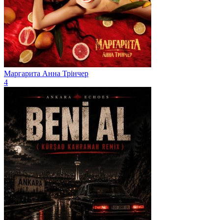
Маргарита
Анна Трінчер
4