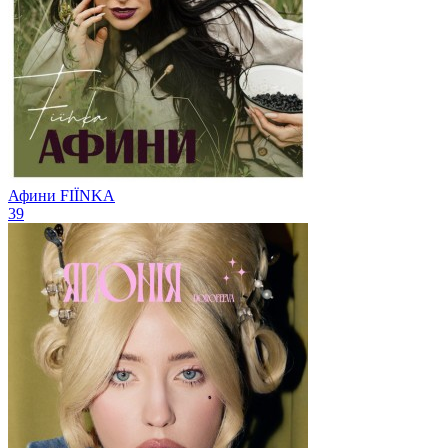
Афини
FIЇNKA
39