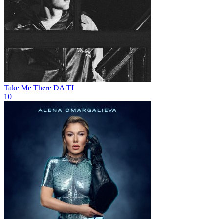
Take Me There
DA TI
10