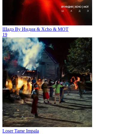
Шадэ
By Индия & Xcho & МОТ
19
Loser
Tame Impala