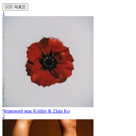
🇺🇦 乌克兰
1
Червоний мак
Kolibri & Zlata Ko
2