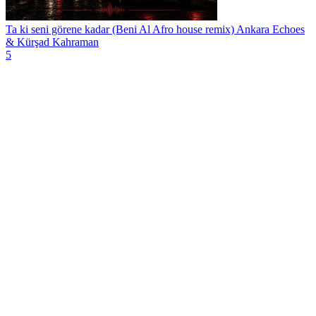
Ta ki seni görene kadar (Beni Al Afro house remix)
Ankara Echoes
& Kürşad Kahraman
5