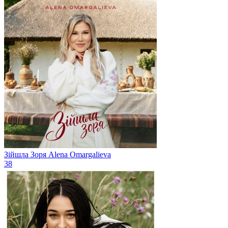
Зійшла Зоря
Alena Omargalieva
38