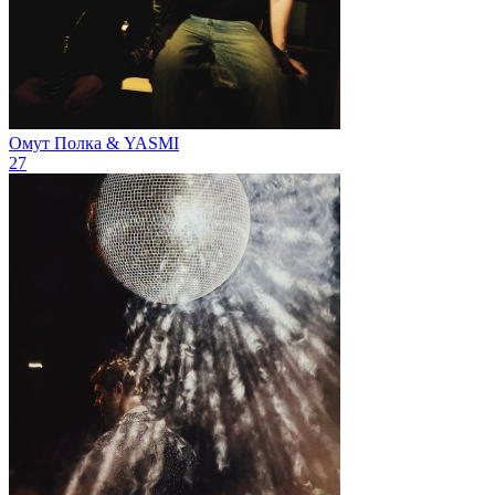
Омут
Полка & YASMI
27