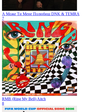
А Може Ти Мене Полюбиш
DNK & TEMRA
7
RMB (Ring My Bell)
Aitch
8