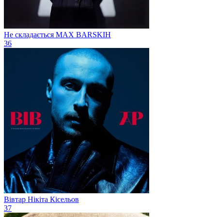
Не складається
MAX BARSKIH
36
Вівтар
Нікіта Кісельов
37