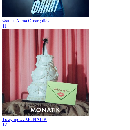
Фанат
Alena Omargalieva
11
Тому що…
MONATIK
12