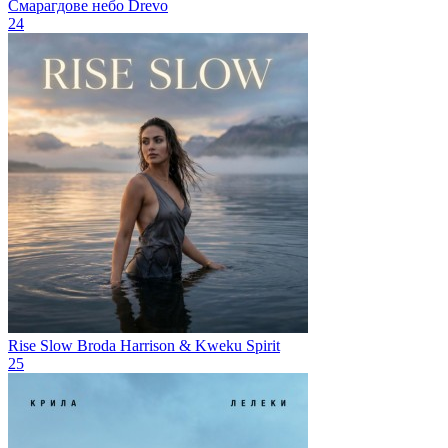
Смарагдове небо
Drevo
24
Rise Slow
Broda Harrison & Kweku Spirit
25