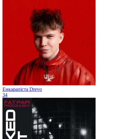
Енкарапіста
Drevo
34