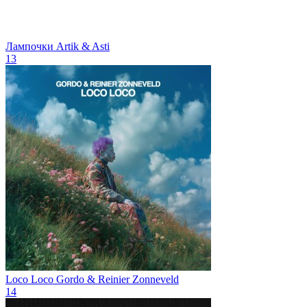
Лампочки
Artik & Asti
13
Loco Loco
Gordo & Reinier Zonneveld
14