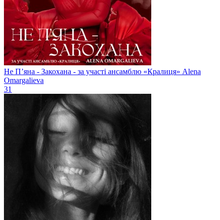
Не Пʼяна - Закохана - за участі ансамблю «Кралиця»
Alena
Omargalieva
31