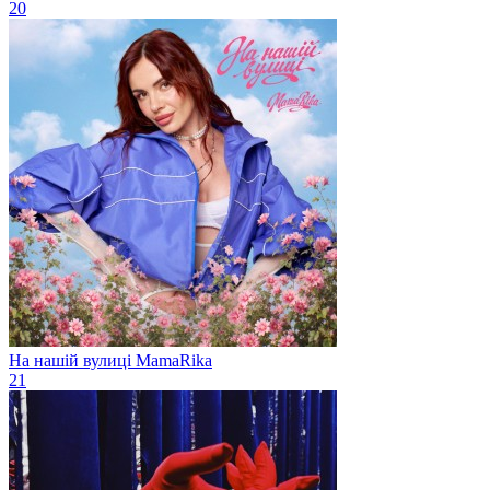
20
На нашій вулиці
MamaRika
21