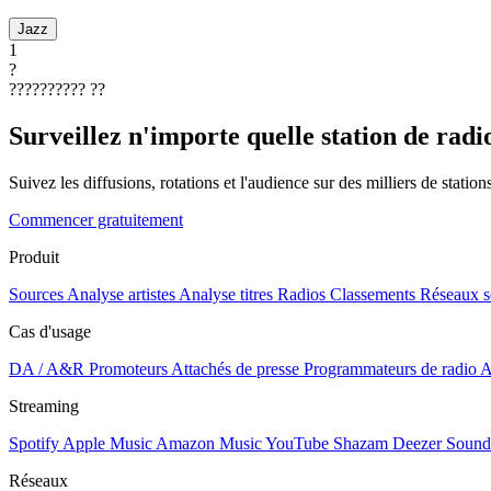
Jazz
1
?
??????????
??
Surveillez n'importe quelle station de radi
Suivez les diffusions, rotations et l'audience sur des milliers de statio
Commencer gratuitement
Produit
Sources
Analyse artistes
Analyse titres
Radios
Classements
Réseaux s
Cas d'usage
DA / A&R
Promoteurs
Attachés de presse
Programmateurs de radio
A
Streaming
Spotify
Apple Music
Amazon Music
YouTube
Shazam
Deezer
Sound
Réseaux