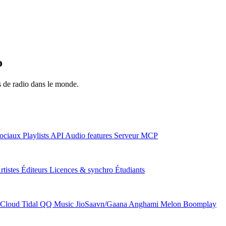
o
ns de radio dans le monde.
ociaux
Playlists
API
Audio features
Serveur MCP
rtistes
Éditeurs
Licences & synchro
Étudiants
Cloud
Tidal
QQ Music
JioSaavn/Gaana
Anghami
Melon
Boomplay