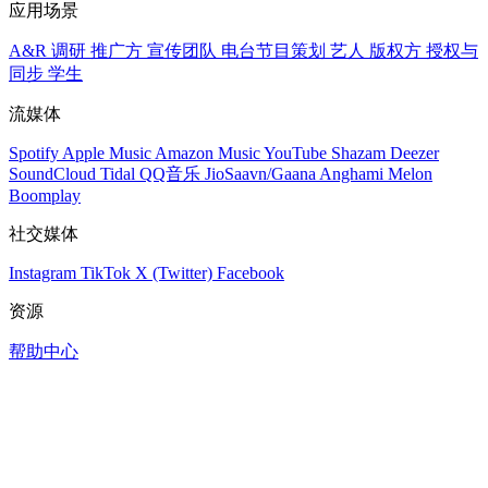
应用场景
A&R 调研
推广方
宣传团队
电台节目策划
艺人
版权方
授权与
同步
学生
流媒体
Spotify
Apple Music
Amazon Music
YouTube
Shazam
Deezer
SoundCloud
Tidal
QQ音乐
JioSaavn/Gaana
Anghami
Melon
Boomplay
社交媒体
Instagram
TikTok
X (Twitter)
Facebook
资源
帮助中心