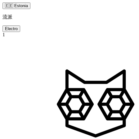
🇪🇪 Estonia
流派
Electro
1