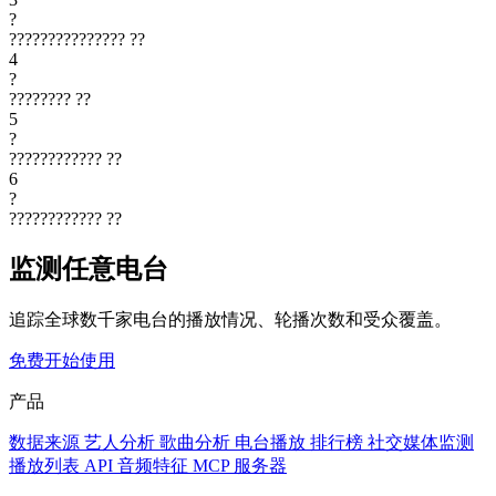
?
???????????????
??
4
?
????????
??
5
?
????????????
??
6
?
????????????
??
监测任意电台
追踪全球数千家电台的播放情况、轮播次数和受众覆盖。
免费开始使用
产品
数据来源
艺人分析
歌曲分析
电台播放
排行榜
社交媒体监测
播放列表
API
音频特征
MCP 服务器