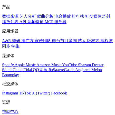
产品
数据来源
艺人分析
歌曲分析
电台播放
排行榜
社交媒体监测
播放列表
API
音频特征
MCP 服务器
应用场景
A&R 调研
推广方
宣传团队
电台节目策划
艺人
版权方
授权与
同步
学生
流媒体
Spotify
Apple Music
Amazon Music
YouTube
Shazam
Deezer
SoundCloud
Tidal
QQ音乐
JioSaavn/Gaana
Anghami
Melon
Boomplay
社交媒体
Instagram
TikTok
X (Twitter)
Facebook
资源
帮助中心