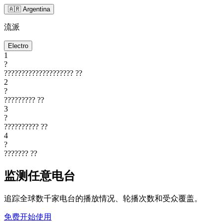
🇦🇷 Argentina
流派
Electro
1
?
????????????????????
??
2
?
?????????
??
3
?
??????????
??
4
?
???????
??
监测任意电台
追踪全球数千家电台的播放情况、轮播次数和受众覆盖。
免费开始使用