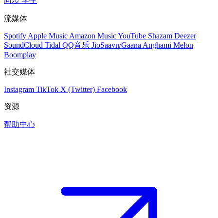
同步
学生
流媒体
Spotify
Apple Music
Amazon Music
YouTube
Shazam
Deezer
SoundCloud
Tidal
QQ音乐
JioSaavn/Gaana
Anghami
Melon
Boomplay
社交媒体
Instagram
TikTok
X (Twitter)
Facebook
资源
帮助中心