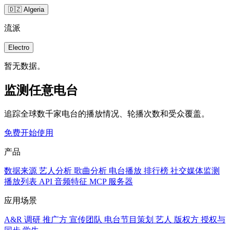
🇩🇿 Algeria
流派
Electro
暂无数据。
监测任意电台
追踪全球数千家电台的播放情况、轮播次数和受众覆盖。
免费开始使用
产品
数据来源
艺人分析
歌曲分析
电台播放
排行榜
社交媒体监测
播放列表
API
音频特征
MCP 服务器
应用场景
A&R 调研
推广方
宣传团队
电台节目策划
艺人
版权方
授权与