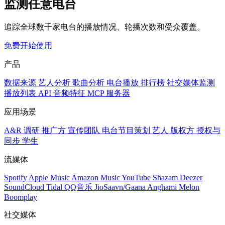
监测任意电台
追踪全球数千家电台的播放情况、轮播次数和受众覆盖。
免费开始使用
产品
数据来源
艺人分析
歌曲分析
电台播放
排行榜
社交媒体监测
播放列表
API
音频特征
MCP 服务器
应用场景
A&R 调研
推广方
宣传团队
电台节目策划
艺人
版权方
授权与
同步
学生
流媒体
Spotify
Apple Music
Amazon Music
YouTube
Shazam
Deezer
SoundCloud
Tidal
QQ音乐
JioSaavn/Gaana
Anghami
Melon
Boomplay
社交媒体