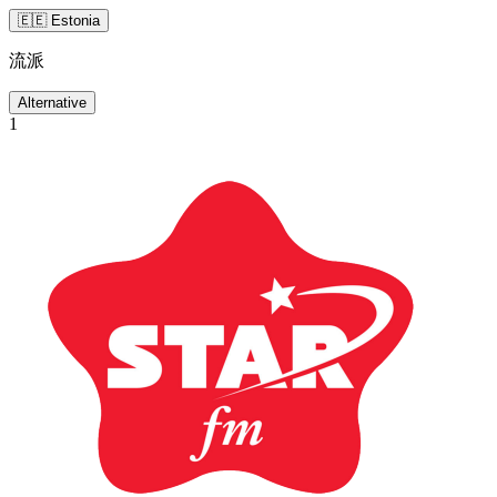
🇪🇪 Estonia
流派
Alternative
1