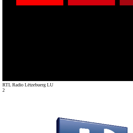
RTL Radio Lëtzebuerg
LU
2