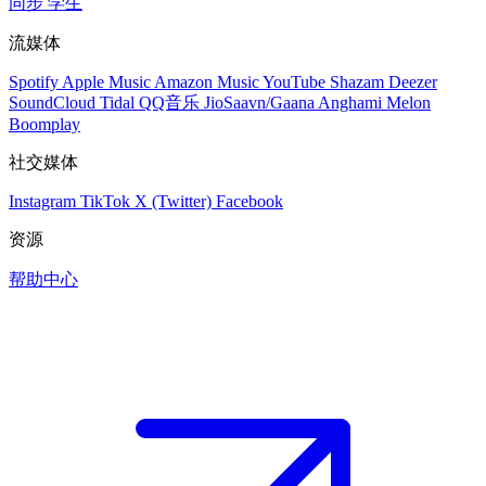
同步
学生
流媒体
Spotify
Apple Music
Amazon Music
YouTube
Shazam
Deezer
SoundCloud
Tidal
QQ音乐
JioSaavn/Gaana
Anghami
Melon
Boomplay
社交媒体
Instagram
TikTok
X (Twitter)
Facebook
资源
帮助中心