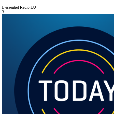
L'essentiel Radio
LU
3