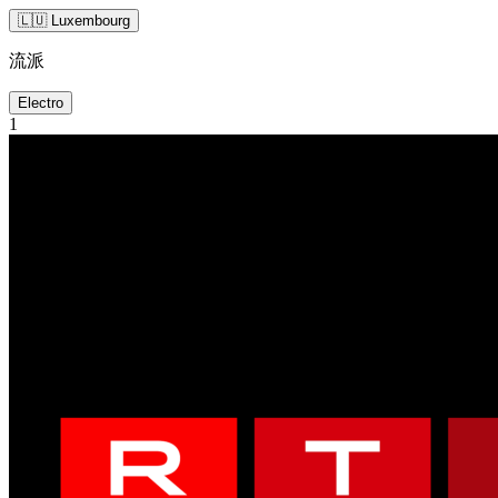
🇱🇺 Luxembourg
流派
Electro
1