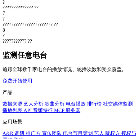
?
??????????????
??
7
?
???????????????????????
??
8
?
???????????
??
监测任意电台
追踪全球数千家电台的播放情况、轮播次数和受众覆盖。
免费开始使用
产品
数据来源
艺人分析
歌曲分析
电台播放
排行榜
社交媒体监测
播放列表
API
音频特征
MCP 服务器
应用场景
A&R 调研
推广方
宣传团队
电台节目策划
艺人
版权方
授权与