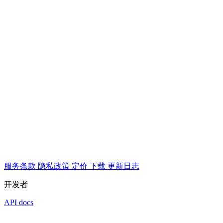
服务条款
隐私政策
定价
下载
更新日志
开发者
API docs