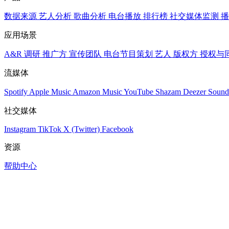
数据来源
艺人分析
歌曲分析
电台播放
排行榜
社交媒体监测
播
应用场景
A&R 调研
推广方
宣传团队
电台节目策划
艺人
版权方
授权与
流媒体
Spotify
Apple Music
Amazon Music
YouTube
Shazam
Deezer
Sound
社交媒体
Instagram
TikTok
X (Twitter)
Facebook
资源
帮助中心