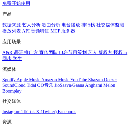
免费开始使用
产品
数据来源
艺人分析
歌曲分析
电台播放
排行榜
社交媒体监测
播放列表
API
音频特征
MCP 服务器
应用场景
A&R 调研
推广方
宣传团队
电台节目策划
艺人
版权方
授权与
同步
学生
流媒体
Spotify
Apple Music
Amazon Music
YouTube
Shazam
Deezer
SoundCloud
Tidal
QQ音乐
JioSaavn/Gaana
Anghami
Melon
Boomplay
社交媒体
Instagram
TikTok
X (Twitter)
Facebook
资源