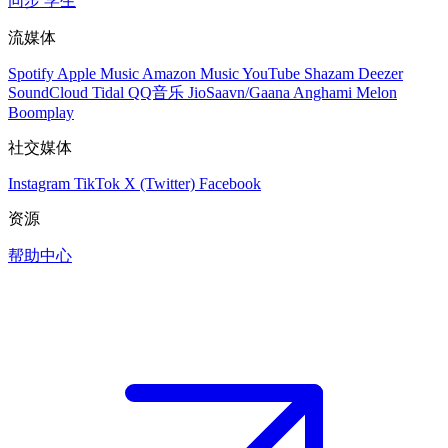
同步
学生
流媒体
Spotify
Apple Music
Amazon Music
YouTube
Shazam
Deezer
SoundCloud
Tidal
QQ音乐
JioSaavn/Gaana
Anghami
Melon
Boomplay
社交媒体
Instagram
TikTok
X (Twitter)
Facebook
资源
帮助中心