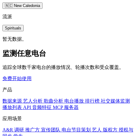
🇳🇨 New Caledonia
流派
Spirituals
暂无数据。
监测任意电台
追踪全球数千家电台的播放情况、轮播次数和受众覆盖。
免费开始使用
产品
数据来源
艺人分析
歌曲分析
电台播放
排行榜
社交媒体监测
播放列表
API
音频特征
MCP 服务器
应用场景
A&R 调研
推广方
宣传团队
电台节目策划
艺人
版权方
授权与